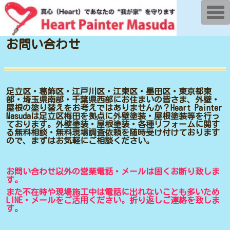
T
o
g
g
l
お問い合わせ
e
n
a
v
i
g
足立区・葛飾区・江戸川区・江東区・墨田区・東京都東
a
部・埼玉県南部・千葉県西部にお住まいの皆さま、外壁・
t
屋根の塗り替えをお考えではありませんか？Heart Painter
i
Masudaは足立区梅田を拠点に外壁塗装・屋根塗装等を行っ
o
ております。外壁塗装・屋根塗装・各種リフォームに関す
n
る無料相談・無料現場調査依頼を随時受け付けております
ので、まずはお気軽にご相談ください。
お問い合わせ以外の営業電話・メールは固くお断り致しま
す。
また不在時や現場施工中は電話に出れないことも多いため
LINE・メールをご活用ください。折り返しご連絡を致しま
す。